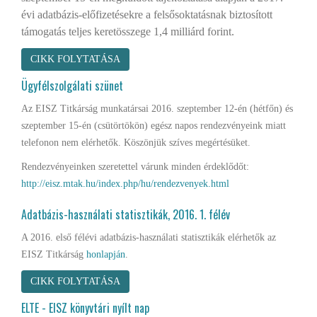
évi adatbázis-előfizetésekre a felsősoktatásnak biztosított
támogatás teljes keretösszege 1,4 milliárd forint.
CIKK FOLYTATÁSA
Ügyfélszolgálati szünet
Az EISZ Titkárság munkatársai 2016. szeptember 12-én (hétfőn) és
szeptember 15-én (csütörtökön) egész napos rendezvényeink miatt
telefonon nem elérhetők. Köszönjük szíves megértésüket.
Rendezvényeinken szeretettel várunk minden érdeklődőt:
http://eisz.mtak.hu/index.php/hu/rendezvenyek.html
Adatbázis-használati statisztikák, 2016. 1. félév
A 2016. első félévi adatbázis-használati statisztikák elérhetők az
EISZ Titkárság
honlapján
.
CIKK FOLYTATÁSA
ELTE - EISZ könyvtári nyílt nap