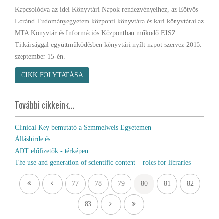
Kapcsolódva az idei Könyvtári Napok rendezvényeihez, az Eötvös
Loránd Tudományegyetem központi könyvtára és kari könyvtárai az
MTA Könyvtár és Információs Központban működő EISZ
Titkársággal együttműködésben könyvtári nyílt napot szervez 2016.
szeptember 15-én.
CIKK FOLYTATÁSA
További cikkeink...
Clinical Key bemutató a Semmelweis Egyetemen
Álláshirdetés
ADT előfizetők - térképen
The use and generation of scientific content – roles for libraries
77
78
79
80
81
82
83