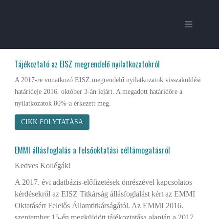
Tájékoztató az EISZ megrendelő nyilatkozatokról
A 2017-re vonatkozó EISZ megrendelő nyilatkozatok visszaküldési
határideje 2016. október 3-án lejárt. A megadott határidőre a
nyilatkozatok 80%-a érkezett meg.
CIKK FOLYTATÁSA
EMMI állásfoglalás a felsőoktatási céltámogatásról
Kedves Kollégák!
A 2017. évi adatbázis-előfizetések önrészével kapcsolatos
kérdésekről az EISZ Titkárság állásfoglalást kért az EMMI
Oktatásért Felelős Államtitkárságától. Az EMMI 2016.
szeptember 15-én megküldött tájékoztatása alapján a 2017.