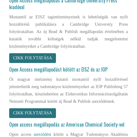
Open Access megállapodás a Cambridge University Press
kiadóval
Mostantól az EISZ tagintézményeinek is lehetőségük van nyílt
hozzáférésű publikálásra a Cambridge University Press
folyóirataiban. Az új Read & Publish megállapodás értelmében a
kutatók további költségek nélkül tudják megjelentetni
közleményeiket a Cambridge folyóirataiban.
CIKK FOLYTATÁSA
Open Access megállapodást kötött az EISZ és az IOP
Öt magyar intézmény kutatói mostantól nyílt hozzáféréssel
jelentethetik meg tudományos közleményeiket az IOP Publishing 57
folyóiratában, köszönhetően az Elektronikus Információszolgáltatás
Nemzeti Programmal kötött új Read & Publish szerződésnek.
CIKK FOLYTATÁSA
Open access megállapodás az American Chemical Society-vel
Open access
szerződést
kötött a Magyar Tudományos Akadémia