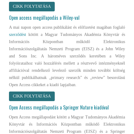
CIKK FOLYTATÁSA
Open access megállapodás a Wiley-val
A mai napon open access publikálást és előfizetést magában foglaló
szerződést
kötött a Magyar Tudományos Akadémia Könyvtár és
Információs Központban működő Elektronikus
Információszolgáltatás Nemzeti Program (EISZ) és a John Wiley
and Sons Inc. A hároméves szerződés keretében a Wiley
folyóirataihoz való hozzáférés mellett a résztvevő intézményeknél
affiliációval rendelkező levelező szerzők minden további költség
nélkül publikálhatnak „primary research” és „review” besorolású
Open Access cikkeket a kiadó lapjaiban.
CIKK FOLYTATÁSA
Open Access megállapodás a Springer Nature kiadóval
Open Access megállapodást kötött a Magyar Tudományos Akadémia
Könyvtár és Információs Központban működő Elektronikus
Információszolgáltatás Nemzeti Program (EISZ) és a Springer