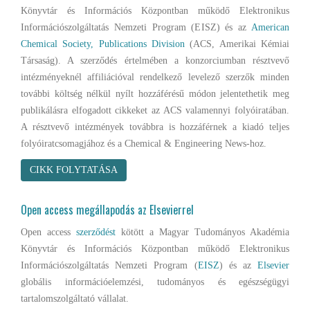
Könyvtár és Információs Központban működő Elektronikus
Információszolgáltatás Nemzeti Program (EISZ) és az
American
Chemical Society, Publications Division
(ACS, Amerikai Kémiai
Társaság). A szerződés értelmében a konzorciumban résztvevő
intézményeknél affiliációval rendelkező levelező szerzők minden
további költség nélkül nyílt hozzáférésű módon jelentethetik meg
publikálásra elfogadott cikkeket az ACS valamennyi folyóiratában.
A résztvevő intézmények továbbra is hozzáférnek a kiadó teljes
folyóiratcsomagjához és a Chemical & Engineering News-hoz.
CIKK FOLYTATÁSA
Open access megállapodás az Elsevierrel
Open access
szerződést
kötött a Magyar Tudományos Akadémia
Könyvtár és Információs Központban működő Elektronikus
Információszolgáltatás Nemzeti Program (
EISZ
) és az
Elsevier
globális információelemzési, tudományos és egészségügyi
tartalomszolgáltató vállalat.