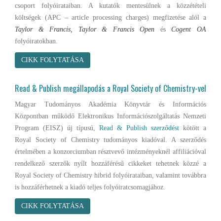
csoport folyóirataiban. A kutatók mentesülnek a közzétételi
költségek (APC – article processing charges) megfizetése alól a
Taylor & Francis, Taylor & Francis Open
és
Cogent OA
folyóiratokban.
CIKK FOLYTATÁSA
Read & Publish megállapodás a Royal Society of Chemistry-vel
Magyar Tudományos Akadémia Könyvtár és Információs
Központban működő Elektronikus Információszolgáltatás Nemzeti
Program (EISZ) új típusú,
Read & Publish szerződést
kötött a
Royal Society of Chemistry tudományos kiadóval. A szerződés
értelmében a konzorciumban résztvevő intézményeknél affiliációval
rendelkező szerzők nyílt hozzáférésű cikkeket tehetnek közzé a
Royal Society of Chemistry hibrid folyóirataiban, valamint továbbra
is hozzáférhetnek a kiadó teljes folyóiratcsomagjához.
CIKK FOLYTATÁSA