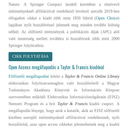
Nature. A Springer Compact modell keretében a résztvevő
intézményeknél affiliációval rendelkező levelező szerzők 2019-ben
elfogadott cikkei a kiadó több mint 1850 hibrid (
Open Choice
)
lapjában nyílt hozzáféréssel jelennek meg minden további költség
nélkül. Az előfizető intézmények a publikációs díjak (APC) alól
való mentesség mellett továbbra is hozzáférnek több mint 2000
Springer folyóirathoz.
CIKK FOLYTATÁSA
Open Access megállapodás a Taylor & Francis kiadóval
Előfizetői megállapodást
kötött a
Taylor & Francis Online Library
elektronikus folyóiratcsomaghoz való hozzáférésről a Magyar
Tudományos Akadémia Könyvtár és Információs Központ
szervezetében működő Elektronikus Információszolgáltatás (EISZ)
Nemzeti Program és a brit
Taylor & Francis
kiadói csoport.
A
megállapodás lényege, hogy azok a kutatók, akik az EISZ előfizetői
körében szereplő intézményeknél affiliációval rendelkeznek, nyílt
hozzáférésű, azaz open access cikkeket jelentethetnek meg a kiadói