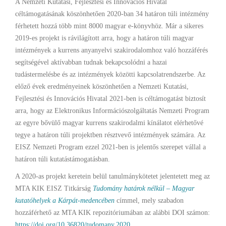
A Nemzeti Kutatási, Fejlesztési és Innovációs Hivatal
céltámogatásának köszönhetően 2020-ban 34 határon túli intézmény
férhetett hozzá több mint 8000 magyar e-könyvhöz. Már a sikeres
2019-es projekt is rávilágított arra, hogy a határon túli magyar
intézmények a kurrens anyanyelvi szakirodalomhoz való hozzáférés
segítségével aktívabban tudnak bekapcsolódni a hazai
tudástermelésbe és az intézmények közötti kapcsolatrendszerbe. Az
előző évek eredményeinek köszönhetően a Nemzeti Kutatási,
Fejlesztési és Innovációs Hivatal 2021-ben is céltámogatást biztosít
arra, hogy az Elektronikus Információszolgáltatás Nemzeti Program
az egyre bővülő magyar kurrens szakirodalmi kínálatot elérhetővé
tegye a határon túli projektben résztvevő intézmények számára. Az
EISZ Nemzeti Program ezzel 2021-ben is jelentős szerepet vállal a
határon túli kutatástámogatásban.
A 2020-as projekt keretein belül tanulmánykötetet jelentetett meg az
MTA KIK EISZ Titkárság
Tudomány határok nélkül – Magyar
kutatóhelyek a Kárpát-medencében
címmel, mely szabadon
hozzáférhető az MTA KIK repozitóriumában az alábbi DOI számon:
https://doi.org/10.36820/tudomany.2020