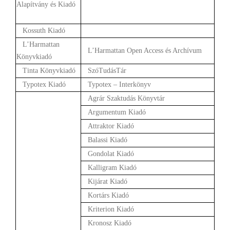
Alapítvány és Kiadó
Kossuth Kiadó
L’Harmattan
L’Harmattan Open Access és Archívum
Könyvkiadó
Tinta Könyvkiadó
SzóTudásTár
Typotex Kiadó
Typotex – Interkönyv
Agrár Szaktudás Könyvtár
Argumentum Kiadó
Attraktor Kiadó
Balassi Kiadó
Gondolat Kiadó
Kalligram Kiadó
Kijárat Kiadó
Kortárs Kiadó
Kriterion Kiadó
Kronosz Kiadó