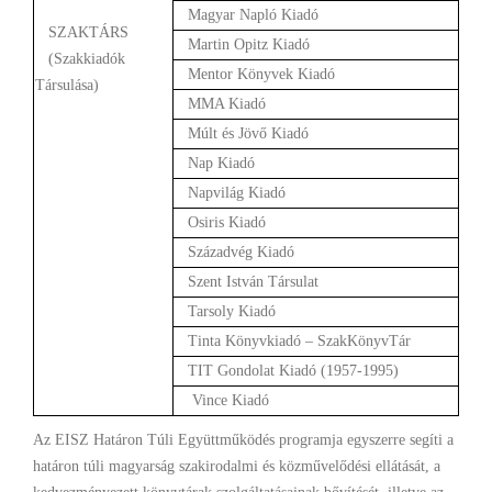
Magyar Napló Kiadó
SZAKTÁRS
Martin Opitz Kiadó
(Szakkiadók
Mentor Könyvek Kiadó
Társulása)
MMA Kiadó
Múlt és Jövő Kiadó
Nap Kiadó
Napvilág Kiadó
Osiris Kiadó
Századvég Kiadó
Szent István Társulat
Tarsoly Kiadó
Tinta Könyvkiadó – SzakKönyvTár
TIT Gondolat Kiadó (1957-1995)
Vince Kiadó
Az EISZ Határon Túli Együttműködés programja egyszerre segíti a
határon túli magyarság szakirodalmi és közművelődési ellátását, a