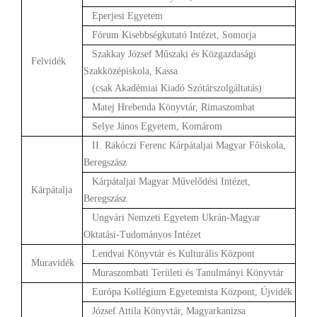
Eperjesi Egyetem
Fórum Kisebbségkutató Intézet, Somorja
Szakkay József Műszaki és Közgazdasági
Felvidék
Szakközépiskola, Kassa
(csak Akadémiai Kiadó Szótárszolgáltatás)
Matej Hrebenda Könyvtár, Rimaszombat
Selye János Egyetem, Komárom
II. Rákóczi Ferenc Kárpátaljai Magyar Főiskola,
Beregszász
Kárpátaljai Magyar Művelődési Intézet,
Kárpátalja
Beregszász
Ungvári Nemzeti Egyetem Ukrán-Magyar
Oktatási-Tudományos Intézet
Lendvai Könyvtár és Kulturális Központ
Muravidék
Muraszombati Területi és Tanulmányi Könyvtár
Európa Kollégium Egyetemista Központ, Újvidék
József Attila Könyvtár, Magyarkanizsa