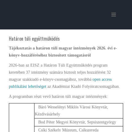
Határon túli együttműködés
Tájékoztatás a határon túli magyar intézmények 2026. évi e-
könyv-hozzáféréséhez biztosított támogatásról
2026-ban az EISZ a Határon Túli Együttműködés program
keretében 37 intézmény számára biztosít teljes hozzáférést 32
magyar szakkiadó e-könyv-csomagjához, továbbá
open access
publikálási lehetőséget
az Akadémiai Kiadó Folyóiratcsomagjában.
A programban részt vevő határon túli magyar intézmények:
Báró Wesselényi Miklós Városi Könyvtár,
Kézdivásárhely
Bod Péter Megyei Könyvtár, Sepsiszentgyörgy
Csíki Székely Múzeum, Csíkszereda