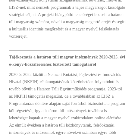
kedvezményezett könyvtárak szolgáltatásainak bővítését, illetve az
EISZ-nek mint nemzeti programnak a teljes magyarságot kiszolgáló
stratégiai céljait. A projekt hiánypótló lehetőséget biztosít a határon
túli magyarság számára, növeli a magyarság megtartó erejét és segíti
a kulturális identitás megőrzését és a magyar nyelvű felsőoktatás
vonzerejét.
Tájékoztatás a határon túli magyar intézmények 2020-2025. évi
e-könyv-hozzáféréséhez biztosított támogatásról
2020 és 2022 között a Nemzeti Kutatási, Fejlesztési és Innovációs
Hivatal (NKFIH) céltámogatásának köszönhetően folytatódott és
tovább bővült a Határon Túli Együttműködés programja. 2023-tól
az NKFIH támogatás megszűnt, de a továbbiakban az EISZ a
Programtanács döntése alapján saját forrásból biztosította a program
költségvetését, így a határon túli intézmények továbbra is
lehetőséget kaptak a magyar nyelvű szakirodalom online elérésére.
Az elmúlt években a határon túli közkönyvtárak, felsőoktatási
intézmények és múzeumok egyre növekvő számban egyre több