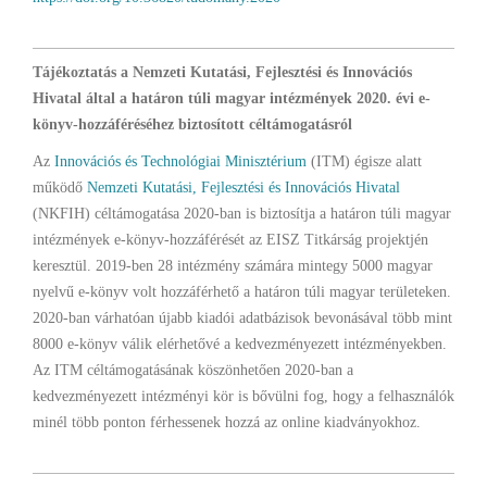
Tájékoztatás a Nemzeti Kutatási, Fejlesztési és Innovációs
Hivatal által a határon túli magyar intézmények 2020. évi e-
könyv-hozzáféréséhez biztosított céltámogatásról
Az
Innovációs és Technológiai Minisztérium
(ITM) égisze alatt
működő
Nemzeti Kutatási, Fejlesztési és Innovációs Hivatal
(NKFIH) céltámogatása 2020-ban is biztosítja a határon túli magyar
intézmények e-könyv-hozzáférését az EISZ Titkárság projektjén
keresztül. 2019-ben 28 intézmény számára mintegy 5000 magyar
nyelvű e-könyv volt hozzáférhető a határon túli magyar területeken.
2020-ban várhatóan újabb kiadói adatbázisok bevonásával több mint
8000 e-könyv válik elérhetővé a kedvezményezett intézményekben.
Az ITM céltámogatásának köszönhetően 2020-ban a
kedvezményezett intézményi kör is bővülni fog, hogy a felhasználók
minél több ponton férhessenek hozzá az online kiadványokhoz.