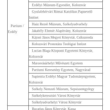
Erdélyi Múzeum-Egyesület, Kolozsvár
Gyulafehérvári Római Katolikus Papnevelő
Intézet
Haáz Rezső Múzeum, Székelyudvarhely
Partium /
Jakabffy Elemér Alapítvány, Kolozsvár
Erdély
Kájoni János Megyei Könyvtár, Csíkszereda
Kolozsvári Protestáns Teológiai Intézet
Lucian Blaga Központi Egyetemi Könyvtár,
Kolozsvár
Marosvásárhelyi Művészeti Egyetem
Partiumi Keresztény Egyetem, Nagyvárad
Sapientia Erdélyi Magyar Tudományegyetem,
Kolozsvár
Székely Nemzeti Múzeum, Sepsiszentgyörgy
Székelykeresztúri Városi Könyvtár
Székelyudvarhelyi Városi Könyvtár
Bocatius János Könyvtár, Kassa