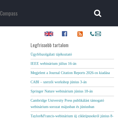
Compass
Legfrissebb tartalom
Ügyfélszolgálati tájékoztató
IEEE webinárium július 16-án
Megjelent a Journal Citation Reports 2026-os kiadása
CABI – szerzői workshop június 3-án
Springer Nature webinárium június 18-án
Cambridge University Press publikálást támogató
webinárium-sorozat májusban és júniusban
Taylor&Francis-webinárium új cikktípusokról június 8-