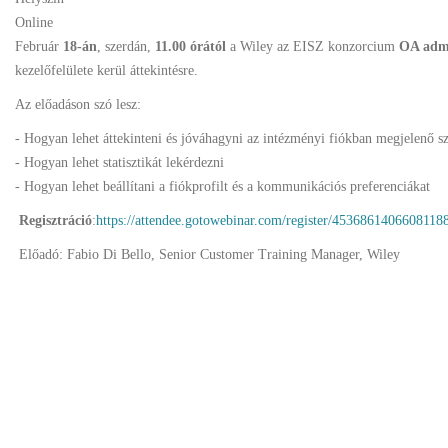
Online
Február
18-án
, szerdán,
11.00 órától
a Wiley az EISZ konzorcium
OA admi
kezelőfelülete kerül áttekintésre.
Az előadáson szó lesz:
- Hogyan lehet áttekinteni és jóváhagyni az intézményi fiókban megjelenő s
- Hogyan lehet statisztikát lekérdezni
- Hogyan lehet beállítani a fiókprofilt és a kommunikációs preferenciákat
Regisztráció
:
https://attendee.gotowebinar.com/register/4536861406608118
Előadó: Fabio Di Bello, Senior Customer Training Manager, Wiley