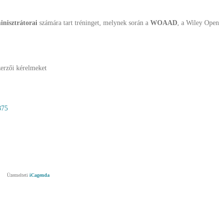
nisztrátorai
számára
tart tréninget
, melynek során a
WOAAD
, a Wiley Open
zerzői kérelmeket
875
Üzemelteti
iCagenda