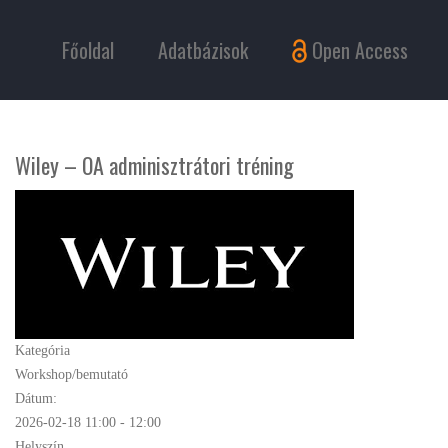
Főoldal
Adatbázisok
Open Access
Wiley – OA adminisztrátori tréning
Kategória
Workshop/bemutató
Dátum:
2026-02-18
11:00
-
12:00
Helyszín