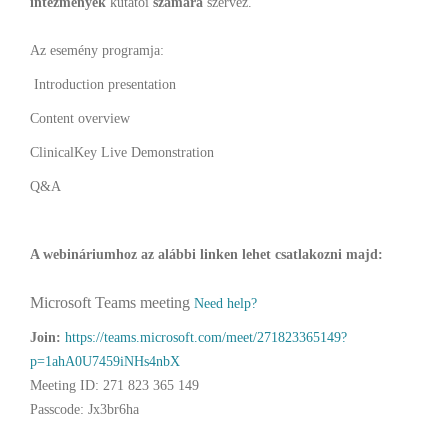
intézmények
kutatói
számára
szervez.
Az esemény programja:
Introduction presentation
Content overview
ClinicalKey Live Demonstration
Q&A
A webináriumhoz az alábbi linken lehet csatlakozni majd:
Microsoft Teams meeting
Need help?
Join:
https://teams.microsoft.com/meet/271823365149?
p=1ahA0U7459iNHs4nbX
Meeting ID: 271 823 365 149
Passcode: Jx3br6ha