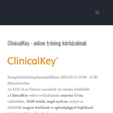
ClinicalKey - online tréning kórházaknak
Kategória
Workshop/bemutató
Dátum:
2025-03-13
10:00
-
11:00
Helyszín
Online
Az EISZ és az Elsevier szeretettel vár minden érdeklődőt
a
ClinicalKey
online webináriumára
március 13-án
,
csütörtökön,
10:00 órától,
angol nyelven
, melyet az
érdeklődő
magyar kórházak
és
egészségüggyel foglalkozó