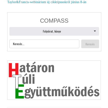
Taylor&Francis-webinárium új cikktípusokról június 8-án