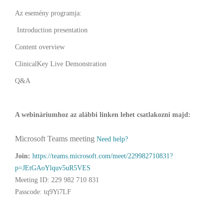
Az esemény programja:
Introduction presentation
Content overview
ClinicalKey Live Demonstration
Q&A
A webináriumhoz az alábbi linken lehet csatlakozni majd:
Microsoft Teams meeting
Need help?
Join:
https://teams.microsoft.com/meet/229982710831?
p=JEtGAoYlquv5uR5VES
Meeting ID: 229 982 710 831
Passcode: tq9Yi7LF