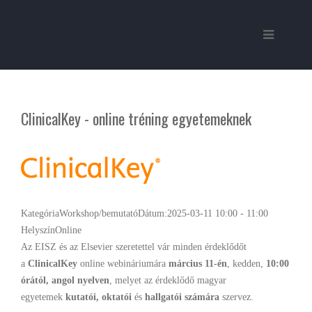
ClinicalKey - online tréning egyetemeknek
Kategória
Workshop/bemutató
Dátum:
2025-03-11
10:00
-
11:00
Helyszín
Online
Az EISZ és az Elsevier szeretettel vár minden érdeklődőt
a
ClinicalKey
online webináriumára
március 11-én
, kedden,
10:00
órától,
angol nyelven
, melyet az érdeklődő magyar
egyetemek
kutatói, oktatói
és
hallgatói
számára
szervez.