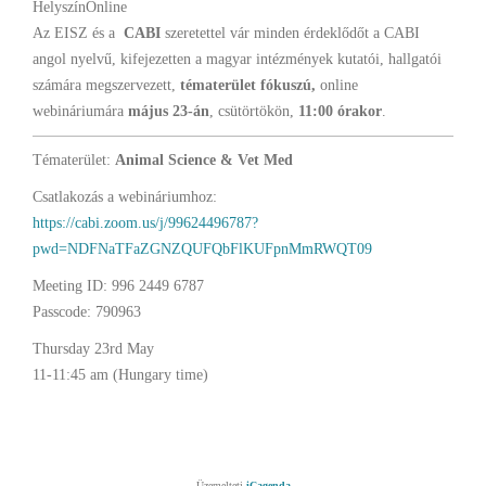
Helyszín
Online
Az EISZ és a
CABI
szeretettel vár minden érdeklődőt a CABI
angol nyelvű, kifejezetten a magyar intézmények kutatói, hallgatói
számára megszervezett,
tématerület fókuszú,
online
webináriumára
május 23-án
, csütörtökön,
11:00 órakor
.
Tématerület:
Animal Science & Vet Med
Csatlakozás a webináriumhoz:
https://cabi.zoom.us/j/99624496787?
pwd=NDFNaTFaZGNZQUFQbFlKUFpnMmRWQT09
Meeting ID: 996 2449 6787
Passcode: 790963
Thursday 23rd May
11-11:45 am (Hungary time)
Üzemelteti
iCagenda