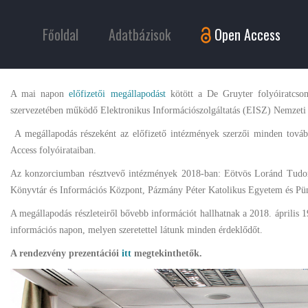
Főoldal
Adatbázisok
Open Access
A mai napon
előfizetői megállapodást
kötött a De Gruyter folyóiratcso
szervezetében működő Elektronikus Információszolgáltatás (EISZ) Nemzeti
A megállapodás részeként az előfizető intézmények szerzői minden tovább
Access folyóirataiban.
Az konzorciumban résztvevő intézmények 2018-ban: Eötvös Loránd Tud
Könyvtár és Információs Központ, Pázmány Péter Katolikus Egyetem és Pün
A megállapodás részleteiről bővebb információt hallhatnak a 2018. áprili
információs napon, melyen szeretettel látunk minden érdeklődőt.
A rendezvény prezentációi
itt
megtekinthetők.