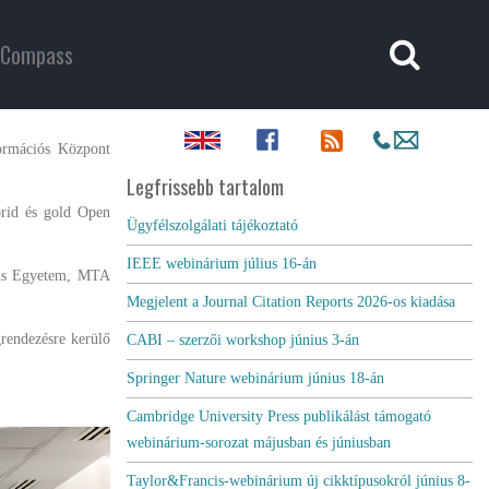
Compass
ormációs Központ
Legfrissebb tartalom
brid és gold Open
Ügyfélszolgálati tájékoztató
IEEE webinárium július 16-án
tus Egyetem, MTA
Megjelent a Journal Citation Reports 2026-os kiadása
rendezésre kerülő
CABI – szerzői workshop június 3-án
Springer Nature webinárium június 18-án
Cambridge University Press publikálást támogató
webinárium-sorozat májusban és júniusban
Taylor&Francis-webinárium új cikktípusokról június 8-