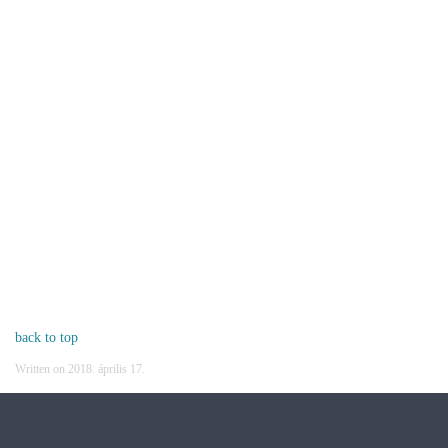
back to top
Written on
2018. április 17
.