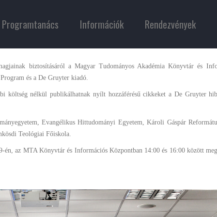
Programtanács
Információk
Rendezvények
magjainak biztosításáról a Magyar Tudományos Akadémia Könyvtár és Inf
 Program és a De Gruyter kiadó.
i költség nélkül publikálhatnak nyílt hozzáférésű cikkeket a De Gruyter hi
ományegyetem, Evangélikus Hittudományi Egyetem, Károli Gáspár Reformá
kösdi Teológiai Főiskola.
s 19-én, az MTA Könyvtár és Információs Központban 14:00 és 16:00 között meg