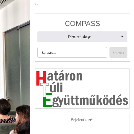
án
Bejelentkezés