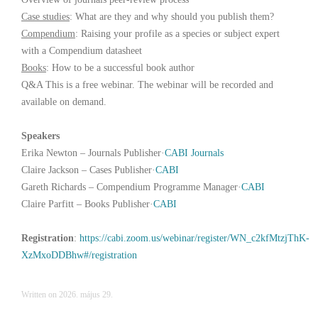
Case studies
: What are they and why should you publish them?
Compendium
: Raising your profile as a species or subject expert
with a Compendium datasheet
Books
: How to be a successful book author
Q&A This is a free webinar. The webinar will be recorded and
available on demand.
Speakers
Erika Newton –
Journals Publisher
·
CABI Journals
Claire Jackson –
Cases Publisher
·
CABI
Gareth Richards –
Compendium Programme Manager
·
CABI
Claire Parfitt –
Books Publisher
·
CABI
Registration
:
https://cabi.zoom.us/webinar/register/WN_c2kfMtzjThK-
XzMxoDDBhw#/registration
Written on
2026. május 29
.