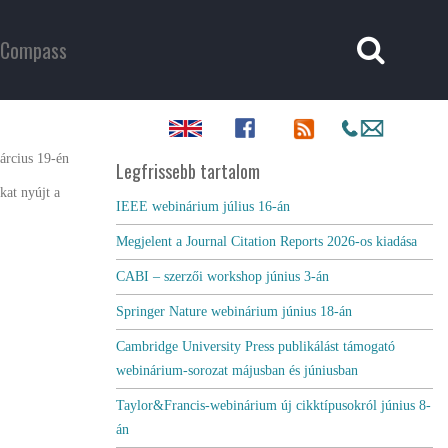
Compass
rcius 19-én
Legfrissebb tartalom
kat nyújt a
IEEE webinárium július 16-án
Megjelent a Journal Citation Reports 2026-os kiadása
CABI – szerzői workshop június 3-án
Springer Nature webinárium június 18-án
Cambridge University Press publikálást támogató
webinárium-sorozat májusban és júniusban
Taylor&Francis-webinárium új cikktípusokról június 8-
án