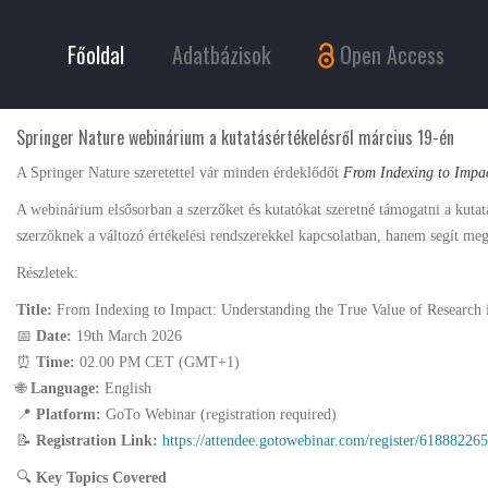
Főoldal
Adatbázisok
Open Access
Springer Nature webinárium a kutatásértékelésről március 19-én
A Springer Nature szeretettel vár minden érdeklődőt
From Indexing to Impac
A webinárium elsősorban a szerzőket és kutatókat szeretné támogatni a kutat
szerzőknek a változó értékelési rendszerekkel kapcsolatban, hanem segít megé
Részletek:
Title:
From Indexing to Impact: Understanding the True Value of Research 
📅
Date:
19th March 2026
⏰
Time:
02.00 PM CET (GMT+1)
🌐
Language:
English
📍
Platform:
GoTo Webinar (registration required)
📝
Registration Link:
https://attendee.gotowebinar.com/register/6188822
🔍
Key Topics Covered