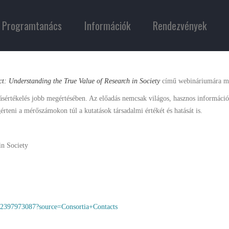
Programtanács
Információk
Rendezvények
t: Understanding the True Value of Research in Society
című webináriumára má
ásértékelés jobb megértésében. Az előadás nemcsak világos, hasznos információ
rteni a mérőszámokon túl a kutatások társadalmi értékét és hatását is.
in Society
652397973087?source=Consortia+Contacts