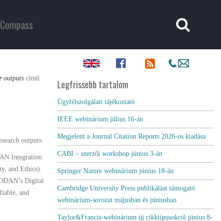
Compass
e
outputs
című
Legfrissebb tartalom
Ügyfélszolgálati tájékoztató
IEEE webinárium július 16-án
Megjelent a Journal Citation Reports 2026-os kiadása
esearch outputs.
CABI – szerzői workshop június 3-án
AN Integration
y, and Ethics).
Springer Nature webinárium június 18-án
GODAN’s Digital
Cambridge University Press publikálást támogató
fiable, and
webinárium-sorozat májusban és júniusban
Taylor&Francis-webinárium új cikktípusokról június 8-