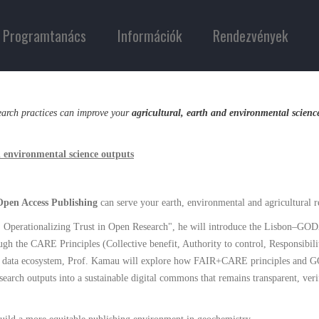
Programtanács
Információk
Rendezvények
rch practices can improve your
agricultural, earth and environmental scienc
 environmental science outputs
pen Access Publishing
can serve your earth, environmental and agricultural r
erationalizing Trust in Open Research", he will introduce the Lisbon–GOD
h the CARE Principles (Collective benefit, Authority to control, Responsibilit
ty data ecosystem, Prof. Kamau will explore how FAIR+CARE principles and 
ch outputs into a sustainable digital commons that remains transparent, veri