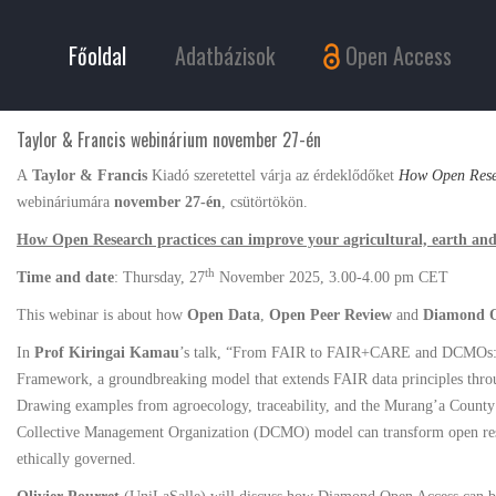
Főoldal
Adatbázisok
Open Access
Taylor & Francis webinárium november 27-én
A
Taylor & Francis
Kiadó szeretettel várja az érdeklődőket
How Open Resea
webináriumára
november 27-én
, csütörtökön.
How Open Research practices can improve your agricultural, earth and
th
Time and date
: Thursday, 27
November 2025, 3.00-4.00 pm CET
This webinar is about how
Open Data
,
Open Peer Review
and
Diamond O
In
Prof Kiringai Kamau
’s talk, “From FAIR to FAIR+CARE and DCMOs: Op
Framework, a groundbreaking model that extends FAIR data principles throug
Drawing examples from agroecology, traceability, and the Murang’a Coun
Collective Management Organization (DCMO) model can transform open resear
ethically governed.