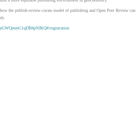
ild a more equitable publishing environment in geochemistry.
 how the publish-review-curate model of publishing and Open Peer Review can 
dy.
UOQuGWQmmG1qDB4pNJKQ#/registration