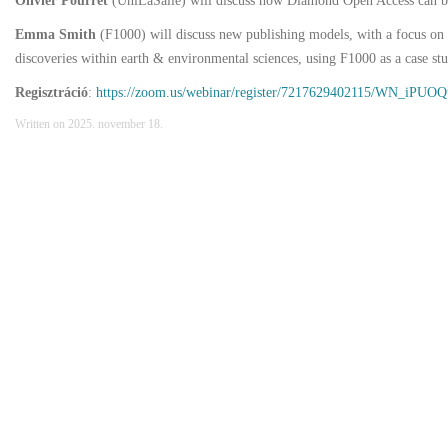
Olivier Pourret
(UniLaSalle) will discuss how Diamond Open Access can bu
Emma Smith
(F1000) will discuss new publishing models, with a focus on
discoveries within earth & environmental sciences, using F1000 as a case stu
Regisztráció
:
https://zoom.us/webinar/register/7217629402115/WN_iP
Written on
2025. november 18
.