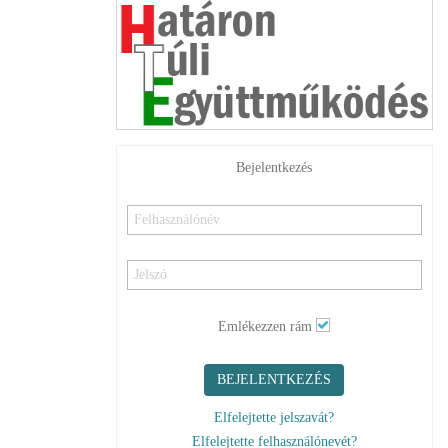
Bejelentkezés
Emlékezzen rám
BEJELENTKEZÉS
Elfelejtette jelszavát?
Elfelejtette felhasználónevét?