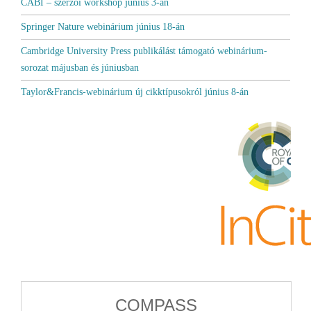
CABI – szerzői workshop június 3-án
Springer Nature webinárium június 18-án
Cambridge University Press publikálást támogató webinárium-
sorozat májusban és júniusban
Taylor&Francis-webinárium új cikktípusokról június 8-án