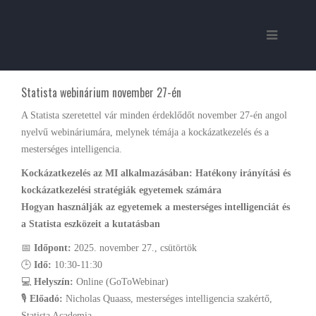
Statista webinárium november 27-én
A Statista szeretettel vár minden érdeklődőt november 27-én angol
nyelvű webináriumára, melynek témája a kockázatkezelés és a
mesterséges intelligencia.
Kockázatkezelés az MI alkalmazásában: Hatékony irányítási és
kockázatkezelési stratégiák egyetemek számára
Hogyan használják az egyetemek a mesterséges intelligenciát és
a Statista eszközeit a kutatásban
📅
Időpont:
2025. november 27., csütörtök
🕒
Idő:
10:30-11:30
💻
Helyszín:
Online (GoToWebinar)
🎙️
Előadó:
Nicholas Quaass, mesterséges intelligencia szakértő,
Statista Academia