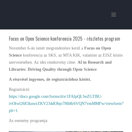
Focus on Open Science konferencia 2025 - részletes program
November 6-án ismét megrendezésre kerül a
Focus on Open
Science
konferencia az SKS, az MTA KIK, valamint az EISZ közös
szervezésében. Az idei rendezvény címe:
AI in Research and
Libraries: Driving Quality through Open Science
A részvétel ingyenes, de regisztrációhoz kötött.
Regisztráció:
https://docs.google.com/forms/d/e/1FAIpQLSeZGTBU-
ivOIwl26EIkuwrZKV234dObjo7HhRr6VQN7vmMMFw/viewform?
pli=1
Az esemény programja: