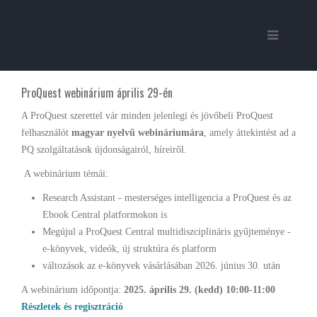
ProQuest webinárium április 29-én
A ProQuest szerettel vár minden jelenlegi és jövőbeli ProQuest
felhasználót
magyar nyelvű webináriumára
, amely áttekintést ad a
PQ szolgáltatások újdonságairól, híreiről.
A webinárium témái:
Research Assistant - mesterséges intelligencia a ProQuest és az
Ebook Central platformokon is
Megújul a ProQuest Central multidiszciplináris gyűjteménye -
e-könyvek, videók, új struktúra és platform
változások az e-könyvek vásárlásában 2026. június 30. után
A webinárium időpontja:
2025. április 29. (kedd) 10:00-11:00
Részletek és regisztráció