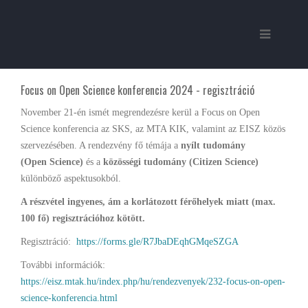
Focus on Open Science konferencia 2024 - regisztráció
November 21-én ismét megrendezésre kerül a Focus on Open
Science konferencia az SKS, az MTA KIK, valamint az EISZ közös
szervezésében. A rendezvény fő témája a
nyílt tudomány
(Open Science)
és a
közösségi tudomány (Citizen Science)
különböző aspektusokból.
A részvétel ingyenes, ám a korlátozott férőhelyek miatt (max.
100 fő) regisztrációhoz kötött.
Regisztráció:
https://forms.gle/R7JbaDEqhGMqeSZGA
További információk:
https://eisz.mtak.hu/index.php/hu/rendezvenyek/232-focus-on-open-
science-konferencia.html