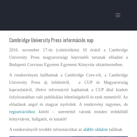
Cambridge University Press információs nap
2016. november 17-én (csütörtökön) 10 órától a Cambridge
University Press magyarországi képviselői tartanak előadást a
Budapesti Corvinus Egyetem Egyetemi Könyvtár oktatótermében.
A rendezvényen hallhatnak a Cambridge Core-ról, a Cambridge
University Press új felületéről, a CUP és Magyarország
kapcsolatáról, illetve információt kaphatnak a CUP által kiadott
folyóiratokban való publikálási lehetőségekről és ezek menetéről. Az
előadások angol és magyar nyelvűek. A rendezvény ingyenes, de
regisztrációhoz
kötött – szeretettel várunk minden érdeklődő
könyvtárost, hallgatót, és kutatót!
A rendezvényről további információkat az
alábbi oldalon
találnak.