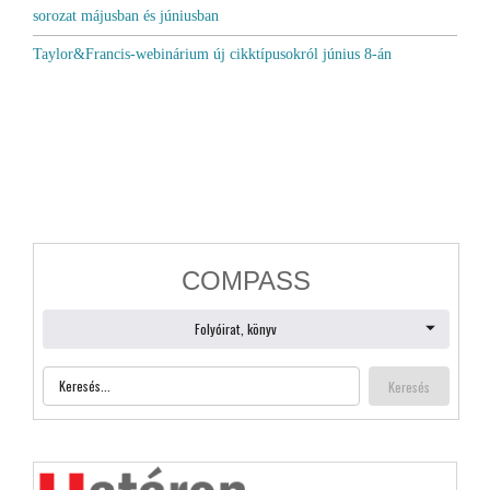
sorozat májusban és júniusban
Taylor&Francis-webinárium új cikktípusokról június 8-án