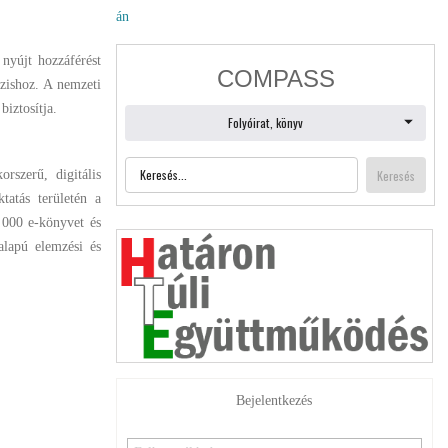
án
nyújt hozzáférést
zishoz. A nemzeti
iztosítja.
rszerű, digitális
tatás területén a
9 000 e-könyvet és
alapú elemzési és
Bejelentkezés