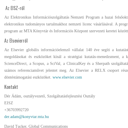
Az EISZ-ről
Az Elektronikus Információszolgáltatás Nemzeti Program a hazai felsőokta
elektronikus tudományos tartalmakhoz nemzeti licenc vásárlásával. A pro
program az MTA Könyvtár és Információs Központ szervezeti keretei között mű
Az Elsevierről
Az Elsevier globális információelemző vállalat 140 éve segíti a kutatás
megoldásokat és eszközöket kínál a stratégiai kutatás-menedzsment, a ku
ScienceDirect, a Scopus, a SciVal, a ClinicalKey és a Sherpath szolgáltat
számos referenciaművet jelentet meg. Az Elsevier a RELX csoport része,
döntéstámogatási eszközöket.
www.elsevier.com
Kontakt
Dér Ádám, osztályvezető, Szolgáltatásfejlesztési Osztály
EISZ
+36703992720
David Tucker, Global Communications