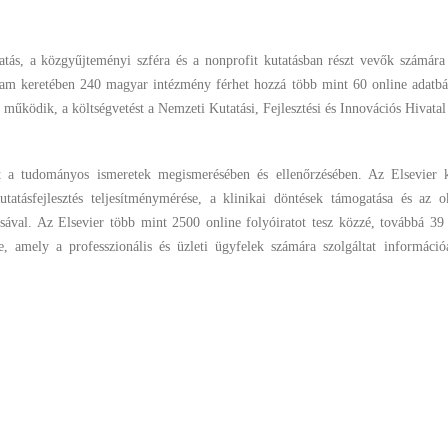
tás, a közgyűjteményi szféra és a nonprofit kutatásban részt vevők számára 
gram keretében 240 magyar intézmény férhet hozzá több mint 60 online adatbá
ködik, a költségvetést a Nemzeti Kutatási, Fejlesztési és Innovációs Hivatal b
t a tudományos ismeretek megismerésében és ellenőrzésében. Az Elsevier ko
tatásfejlesztés teljesítménymérése, a klinikai döntések támogatása és az ok
ásával. Az Elsevier több mint 2500 online folyóiratot tesz közzé, továbbá 3
 amely a professzionális és üzleti ügyfelek számára szolgáltat információ