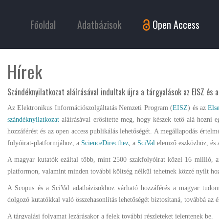
Főoldal
Adatbázisok
Open Access
Hírek
Szándéknyilatkozat aláírásával indultak újra a tárgyalások az EISZ és a
Az Elektronikus Információszolgáltatás Nemzeti Program (
EISZ
) és az
Els
szándéknyilatkozat
aláírásával erősítette meg, hogy készek tető alá hozni e
hozzáférést és az open access publikálás lehetőségét. A megállapodás értel
folyóirat-platformjához, a
ScienceDirecthez
, a
SciVal
elemző eszközhöz, és
A magyar kutatók ezáltal több, mint 2500 szakfolyóirat közel 16 millió, a
platformon, valamint minden további költség nélkül tehetnek közzé nyílt ho
A Scopus és a SciVal adatbázisokhoz várható hozzáférés a magyar tudomán
dolgozó kutatókkal való összehasonlítás lehetőségét biztosítaná, továbbá az é
A tárgyalási folyamat lezárásakor a felek további részleteket jelentenek be.