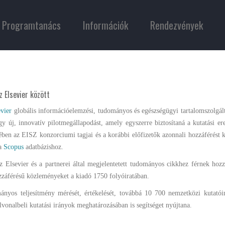
Programtanács
Információk
Rendezvények
z Elsevier között
evier
globális információelemzési, tudományos és egészségügyi tartalomszolgált
gy új, innovatív pilotmegállapodást, amely egyszerre biztosítaná a kutatási 
mében az EISZ konzorciumi tagjai és a korábbi előfizetők azonnali hozzáférést 
 a
Scopus
adatbázishoz.
z Elsevier és a partnerei által megjelentetett tudományos cikkhez férnek hoz
zzáférésű közleményeket a kiadó 1750 folyóiratában.
yos teljesítmény mérését, értékelését, továbbá 10 700 nemzetközi kutatóint
lvonalbeli kutatási irányok meghatározásában is segítséget nyújtana.