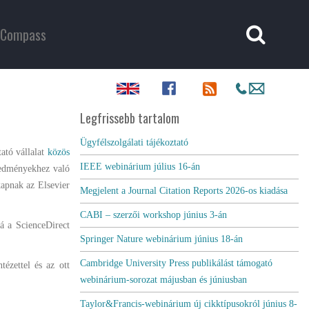
Compass
Legfrissebb tartalom
Ügyfélszolgálati tájékoztató
ató vállalat
közös
IEEE webinárium július 16-án
eredményekhez való
kapnak az Elsevier
Megjelent a Journal Citation Reports 2026-os kiadása
CABI – szerzői workshop június 3-án
zá a ScienceDirect
Springer Nature webinárium június 18-án
Cambridge University Press publikálást támogató
ézettel és az ott
webinárium-sorozat májusban és júniusban
Taylor&Francis-webinárium új cikktípusokról június 8-